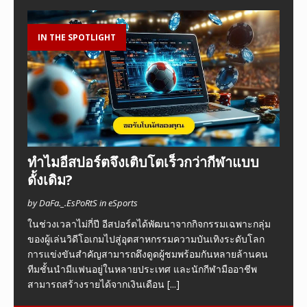
IN THE SPOTLIGHT
ทำไมอีสปอร์ตจึงเติบโตเร็วกว่ากีฬาแบบ
ดั้งเดิม?
by DaFa._.EsPoRtS in eSports
ในช่วงเวลาไม่กี่ปี อีสปอร์ตได้พัฒนาจากกิจกรรมเฉพาะกลุ่ม
ของผู้เล่นวิดีโอเกมไปสู่อุตสาหกรรมความบันเทิงระดับโลก
การแข่งขันสำคัญสามารถดึงดูดผู้ชมพร้อมกันหลายล้านคน
ทีมชั้นนำมีแฟนอยู่ในหลายประเทศ และนักกีฬามืออาชีพ
สามารถสร้างรายได้จากเงินเดือน
[...]