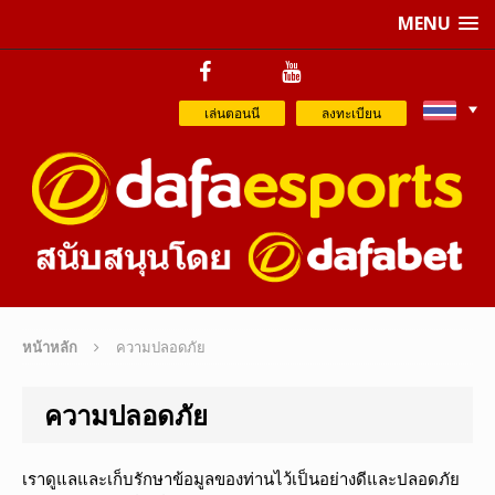
MENU
เล่นตอนนี
ลงทะเบียน
หน้าหลัก
ความปลอดภัย
ความปลอดภัย
เราดูแลและเก็บรักษาข้อมูลของท่านไว้เป็นอย่างดีและปลอดภัย