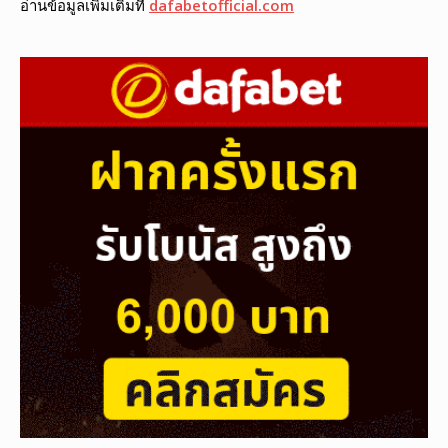
อ่านข้อมูลเพิ่มเติมที่
dafabetofficial.com