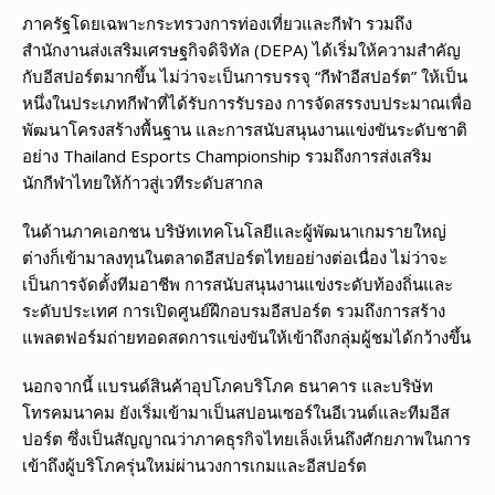
ภาครัฐโดยเฉพาะกระทรวงการท่องเที่ยวและกีฬา รวมถึง
สำนักงานส่งเสริมเศรษฐกิจดิจิทัล (DEPA) ได้เริ่มให้ความสำคัญ
กับอีสปอร์ตมากขึ้น ไม่ว่าจะเป็นการบรรจุ “กีฬาอีสปอร์ต” ให้เป็น
หนึ่งในประเภทกีฬาที่ได้รับการรับรอง การจัดสรรงบประมาณเพื่อ
พัฒนาโครงสร้างพื้นฐาน และการสนับสนุนงานแข่งขันระดับชาติ
อย่าง Thailand Esports Championship รวมถึงการส่งเสริม
นักกีฬาไทยให้ก้าวสู่เวทีระดับสากล
ในด้านภาคเอกชน บริษัทเทคโนโลยีและผู้พัฒนาเกมรายใหญ่
ต่างก็เข้ามาลงทุนในตลาดอีสปอร์ตไทยอย่างต่อเนื่อง ไม่ว่าจะ
เป็นการจัดตั้งทีมอาชีพ การสนับสนุนงานแข่งระดับท้องถิ่นและ
ระดับประเทศ การเปิดศูนย์ฝึกอบรมอีสปอร์ต รวมถึงการสร้าง
แพลตฟอร์มถ่ายทอดสดการแข่งขันให้เข้าถึงกลุ่มผู้ชมได้กว้างขึ้น
นอกจากนี้ แบรนด์สินค้าอุปโภคบริโภค ธนาคาร และบริษัท
โทรคมนาคม ยังเริ่มเข้ามาเป็นสปอนเซอร์ในอีเวนต์และทีมอีส
ปอร์ต ซึ่งเป็นสัญญาณว่าภาคธุรกิจไทยเล็งเห็นถึงศักยภาพในการ
เข้าถึงผู้บริโภครุ่นใหม่ผ่านวงการเกมและอีสปอร์ต