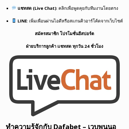
แชทสด (Live Chat)
: คลิกเพื่อพูดคุยกับทีมงานโดยตรง
LINE
: เพิ่มเพื่อนผ่านไอดีหรือสแกนคิวอาร์โค้ดจากเว็บไซต์
สมัครสมาชิก โปรโมชั่นอีสปอร์ต
ฝ่ายบริการลูกค้า แชทสด ทุกวัน 24 ชั่วโมง
ทำความรู้จักกับ Dafabet – เวบพนนอ