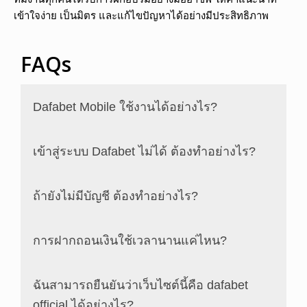
เข้าใจง่าย เป็นมิตร และแก้ไขปัญหาได้อย่างมีประสิทธิภาพ
FAQs
Dafabet Mobile ใช้งานได้อย่างไร?
เข้าสู่ระบบ Dafabet ไม่ได้ ต้องทำอย่างไร?
ถ้ายังไม่มีบัญชี ต้องทำอย่างไร?
การฝากถอนเงินใช้เวลานานแค่ไหน?
ฉันสามารถยืนยันว่าเว็บไซต์นี้คือ dafabet
official ได้อย่างไร?