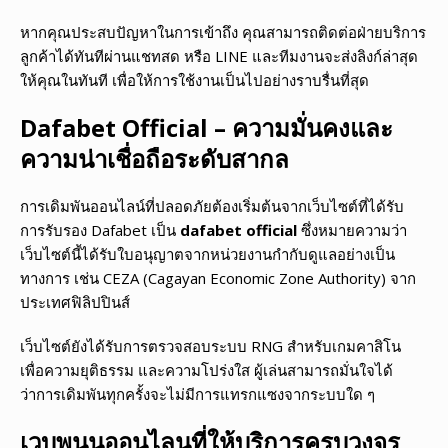
หากคุณประสบปัญหาในการเข้าถึง คุณสามารถติดต่อฝ่ายบริการ
ลูกค้าได้ทันทีผ่านแชทสด หรือ LINE และทีมงานจะส่งลิงก์ล่าสุด
ให้คุณในทันที เพื่อให้การใช้งานเป็นไปอย่างราบรื่นที่สุด
Dafabet Official – ความมั่นคงและ
ความน่าเชื่อถือระดับสากล
การเดิมพันออนไลน์ที่ปลอดภัยต้องเริ่มต้นจากเว็บไซต์ที่ได้รับ
การรับรอง Dafabet เป็น
dafabet official
ซึ่งหมายความว่า
เว็บไซต์นี้ได้รับใบอนุญาตจากหน่วยงานกำกับดูแลอย่างเป็น
ทางการ เช่น CEZA (Cagayan Economic Zone Authority) จาก
ประเทศฟิลิปปินส์
เว็บไซต์ยังได้รับการตรวจสอบระบบ RNG สำหรับเกมคาสิโน
เพื่อความยุติธรรม และความโปร่งใส ผู้เล่นสามารถมั่นใจได้
ว่าการเดิมพันทุกครั้งจะไม่มีการแทรกแซงจากระบบใด ๆ
เวบพนนออนไลนที่ให้บริการครบวงจร