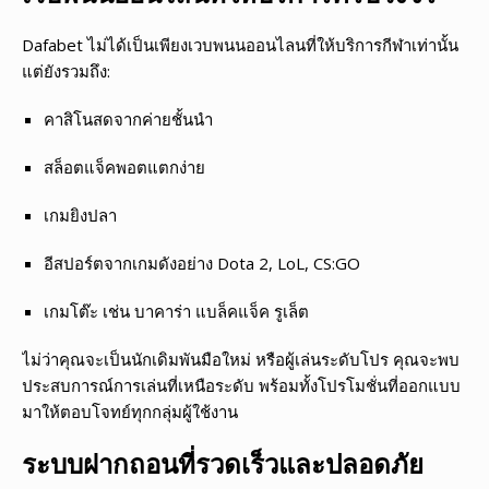
Dafabet ไม่ได้เป็นเพียงเวบพนนออนไลนที่ให้บริการกีฬาเท่านั้น
แต่ยังรวมถึง:
คาสิโนสดจากค่ายชั้นนำ
สล็อตแจ็คพอตแตกง่าย
เกมยิงปลา
อีสปอร์ตจากเกมดังอย่าง Dota 2, LoL, CS:GO
เกมโต๊ะ เช่น บาคาร่า แบล็คแจ็ค รูเล็ต
ไม่ว่าคุณจะเป็นนักเดิมพันมือใหม่ หรือผู้เล่นระดับโปร คุณจะพบ
ประสบการณ์การเล่นที่เหนือระดับ พร้อมทั้งโปรโมชั่นที่ออกแบบ
มาให้ตอบโจทย์ทุกกลุ่มผู้ใช้งาน
ระบบฝากถอนที่รวดเร็วและปลอดภัย