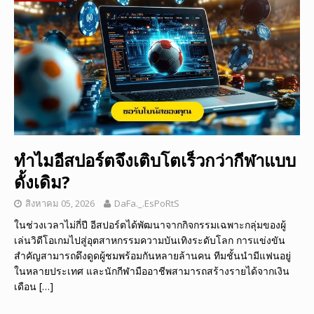
ทำไมอีสปอร์ตจึงเติบโตเร็วกว่ากีฬาแบบ
ดั้งเดิม?
สิงหาคม 05, 2026
DaFa._.EsPoRtS
ในช่วงเวลาไม่กี่ปี อีสปอร์ตได้พัฒนาจากกิจกรรมเฉพาะกลุ่มของผู้
เล่นวิดีโอเกมไปสู่อุตสาหกรรมความบันเทิงระดับโลก การแข่งขัน
สำคัญสามารถดึงดูดผู้ชมพร้อมกันหลายล้านคน ทีมชั้นนำมีแฟนอยู่
ในหลายประเทศ และนักกีฬามืออาชีพสามารถสร้างรายได้จากเงิน
เดือน
[…]