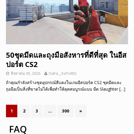
50ชุดมีดและถุงมือสังหารที่ดีที่สุด ในอีส
ปอร์ต CS2
สิงหาคม 05, 2026
DaFa._.EsPoRtS
ถ้าคุณกำลังสร้างชุดอุปกรณ์สีแดงในเกมอีสปอร์ต CS2 ชุดมีดและ
ถุงมือเป็นสิ่งที่ขาดไม่ได้เพื่อทำให้ลุคสมบูรณ์แบบ มีด Slaughter
[…]
1
2
3
…
300
»
FAQ