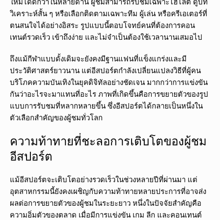
ใหม่ได้ดีกว่าในหลายด้าน ผู้ชมสามารถรับชมเฉพาะไฮไลต์ ดูบท
วิเคราะห์สั้น ๆ หรือเลือกติดตามเฉพาะทีม ผู้เล่น หรือครีเอเตอร์ที่
ตนสนใจได้อย่างอิสระ รูปแบบนี้ตอบโจทย์คนที่ต้องการคอน
เทนต์รวดเร็ว เข้าถึงง่าย และไม่จำเป็นต้องใช้เวลานานเสมอไป
ถึงแม้กีฬาแบบดั้งเดิมจะยังคงมีฐานแฟนที่แข็งแกร่งและมี
ประวัติศาสตร์ยาวนาน แต่อีสปอร์ตกำลังเปลี่ยนแปลงวิธีที่ผู้คน
บริโภคความบันเทิงในยุคดิจิทัลอย่างชัดเจน มากกว่าการแข่งขัน
กันว่าอะไรจะมาแทนที่อะไร ภาพที่เกิดขึ้นคือการขยายตัวของรูป
แบบการรับชมที่หลากหลายขึ้น ซึ่งอีสปอร์ตได้กลายเป็นหนึ่งใน
ตัวเลือกสำคัญของผู้ชมทั่วโลก
ความท้าทายที่ชะลอการเติบโตของผู้ชม
อีสปอร์ต
แม้อีสปอร์ตจะเติบโตอย่างรวดเร็วในช่วงหลายปีที่ผ่านมา แต่
อุตสาหกรรมนี้ยังคงเผชิญกับความท้าทายหลายประการที่อาจส่ง
ผลต่อการขยายตัวของผู้ชมในระยะยาว หนึ่งในปัจจัยสำคัญคือ
ความอิ่มตัวของตลาด เมื่อมีการแข่งขัน เกม ลีก และคอนเทนต์