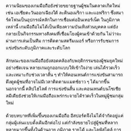
ความนิยมของเกมมือถือยังช่วยขยายฐานผู้ชมในตลาดเกิดใหม่
เช่น เอเชียตะวันออกเฉียงใต้ ละตินอเมริกา และแอฟริกา ซึ่งสมา
ร์ตโฟนเป็นอุปกรณ์หลักในการเชื่อมต่ออินเทอร์เน็ต ในภูมิภาค
เหล่านี้ เกมมือถือไม่ได้เป็นเพียงความบันเทิงส่วนบุคคล แต่ยัง
กลายเป็นกิจกรรมทางสังคมที่เชื่อมโยงผู้คนเข้าด้วยกัน ไม่ว่าจะ
ผ่านการเล่นเป็นทีม การติดตามสตรีมเมอร์ หรือการรับชมการ
แข่งขันระดับภูมิภาคและระดับโลก
ลักษณะของเกมมือถือยังสอดคล้องกับพฤติกรรมของผู้ชมยุคใหม่
อย่างชัดเจน หลายเกมถูกออกแบบให้เข้าใจง่าย เล่นได้รวดเร็ว
และเหมาะกับช่วงเวลาสั้น ๆ ทำให้คอนเทนต์การแข่งขันสามารถ
ดึงดูดผู้ชมที่อาจไม่มีเวลาติดตามแมตช์ยาว ๆ ได้มากขึ้น
นอกจากนี้ คลิปไฮไลต์ การแข่งขันสั้น และคอนเทนต์บนโซเชีย
ลมีเดียยังช่วยให้เกมมือถือแพร่กระจายได้รวดเร็วในหมู่ผู้ชมกลุ่ม
ใหม่
ด้วยบทบาทที่เพิ่มขึ้นของเกมมือถือ อีสปอร์ตจึงไม่ได้จำกัดอยู่แค่
กลุ่มผู้เล่นแบบดั้งเดิมอีกต่อไป แต่กำลังขยายไปสู่ผู้ชมที่หลาก
หลายมากขึ้นทั้งในด้านอายุ ภูมิภาค รายได้ และไลฟ์สไตล์ การ