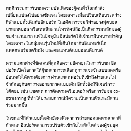
พฤติกรรมการรับชมความบันเทิงของผู้คนทั่วโลกกำลัง
เปลี่ยนแปลงไปอย่างชัดเจน โดยเฉพาะเมื่อเปรียบเทียบระหว่าง
กีฬาแบบดั้งเดิมกับอีสปอร์ต ในอดีต การชมกีฬาอย่างฟุตบอล
บาสเกตบอล หรือเทนนิสผ่านโทรทัศน์ถือเป็นกิจกรรมหลักของผู้
ชมจำนวนมาก แต่ในปัจจุบัน อีสปอร์ตได้เข้ามามีบทบาทสำคัญ
โดยเฉพาะในกลุ่มคนรุ่นใหม่ที่เติบโตมากับอินเทอร์เน็ต
แพลตฟอร์มสตรีมมิง และคอนเทนต์แบบออนดีมานด์
ความแตกต่างที่ชัดเจนที่สุดคือความยืดหยุ่นในการรับชม อีส
ปอร์ตเปิดโอกาสให้ผู้ชมสามารถเลือกดูการแข่งขันแบบสดหรือ
ย้อนหลังได้ตามต้องการ ผ่านแพลตฟอร์มที่เข้าถึงง่ายและไม่
จำกัดอยู่กับตารางออกอากาศแบบเดิม อีกทั้งยังมีฟีเจอร์การ
โต้ตอบ เช่น แชตสด การติดตามครีเอเตอร์ หรือการรับชม co-
streaming ที่ทำให้ประสบการณ์มีความเป็นส่วนตัวและมีส่วน
ร่วมมากขึ้น
ในขณะที่กีฬาแบบดั้งเดิมยังคงพึ่งพาการถ่ายทอดสดตามเวลาที่
กำหนด อีสปอร์ตสามารถปรับตัวเข้ากับไลฟ์สไตล์ของผู้ชมยุค