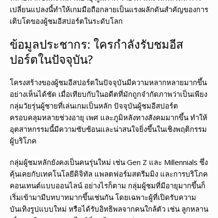
เปลี่ยนแปลงนี้ทำให้เกมมือถือกลายเป็นแรงผลักดันสำคัญของการ
เติบโตของผู้ชมอีสปอร์ตในระดับโลก
ข้อมูลประชากร: ใครกำลังรับชมอีส
ปอร์ตในปัจจุบัน?
โครงสร้างของผู้ชมอีสปอร์ตในปัจจุบันมีความหลากหลายมากขึ้น
อย่างเห็นได้ชัด เมื่อเทียบกับในอดีตที่มักถูกจำกัดภาพว่าเป็นเพียง
กลุ่มวัยรุ่นผู้ชายที่เล่นเกมเป็นหลัก ปัจจุบันผู้ชมอีสปอร์ต
ครอบคลุมหลายช่วงอายุ เพศ และภูมิหลังทางสังคมมากขึ้น ทำให้
อุตสาหกรรมนี้มีความซับซ้อนและน่าสนใจยิ่งขึ้นในเชิงพฤติกรรม
ผู้บริโภค
กลุ่มผู้ชมหลักยังคงเป็นคนรุ่นใหม่ เช่น Gen Z และ Millennials ซึ่ง
คุ้นเคยกับเทคโนโลยีดิจิทัล แพลตฟอร์มสตรีมมิง และการบริโภค
คอนเทนต์แบบออนไลน์ อย่างไรก็ตาม กลุ่มผู้ชมที่มีอายุมากขึ้นก็
เริ่มเข้ามามีบทบาทมากขึ้นเช่นกัน โดยเฉพาะผู้ที่เปิดรับความ
บันเทิงรูปแบบใหม่ หรือได้รับอิทธิพลจากคนใกล้ตัว เช่น ลูกหลาน