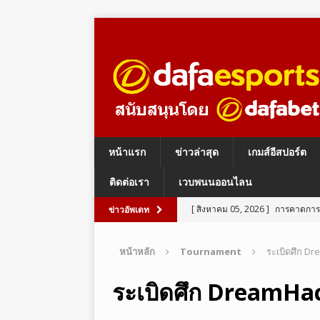
หน้าแรก
ข่าวล่าสุด
เกมส์อีสปอร์ต
ติดต่อเรา
เวบพนนออนไลน
[ สิงหาคม 05, 2026 ]
การคาดการณ์
ข่าวอัพเดท
ESPORTS BETTING
หน้าหลัก
Tournament
ระเบิดศึก D
[ สิงหาคม 05, 2026 ]
อีสปอร์ต ร
LEGENDS
ระเบิดศึก DreamHa
[ สิงหาคม 05, 2026 ]
อีสปอร์ต PU