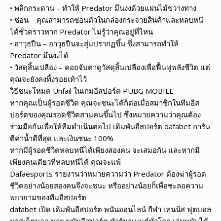
• พลิกกระดาน – ทำให้ Predator มึนงงด้วยแผ่นไม้ขวางทาง
• ซ่อน – คุณสามารถซ่อนตัวในกล่องกระจายสินค้าและหลบหนี
ได้ชั่วคราวหาก Predator ไม่รู้ว่าคุณอยู่ที่ไหน
• อาวุธปืน – อาวุธปืนจะสุ่มปรากฏขึ้น ซึ่งสามารถทำให้
Predator มึนงงได้
• วัสดุสิ้นเปลือง – คอยจับตาดูวัสดุสิ้นเปลืองเพื่อฟื้นฟูพลังชีวิต แต่
คุณจะยังคงทิ้งรอยเท้าไว้
วิธีชนะโหมด Unfail ในเกมอีสปอร์ต PUBG MOBILE
หากคุณเป็นผู้รอดชีวิต คุณจะชนะได้ก็ต่อเมื่อสมาชิกในทีมอีส
ปอร์ตของคุณรอดชีวิตสามคนขึ้นไป ซึ่งหมายความว่าคุณต้อง
ร่วมมือกันเพื่อให้ทีมดำเนินต่อไป เดิมพันอีสปอร์ต dafabet การัน
ตีค่าน้ำดีที่สุด และเงินชนะ 100%
หากมีผู้รอดชีวิตหลบหนีได้เพียงสองคน จะเสมอกัน และหากมี
เพียงคนเดียวที่หลบหนีได้ คุณจะแพ้
Dafaesports รายงานว่าหมายความว่า Predator ต้องฆ่าผู้รอด
ชีวิตอย่างน้อยสองคนจึงจะชนะ หรืออย่างน้อยก็เพื่อชะลอความ
พยายามของทีมอีสปอร์ต
dafabet เปิด เดิมพันอีสปอร์ต พนันออนไลน์ กีฬา เทนนิส ฟุตบอล
บาสเก็ตบอล มวย พนันอีสปอร์ต ทัวร์นาเมนต์ทั่วโลก เล่นพนันได้