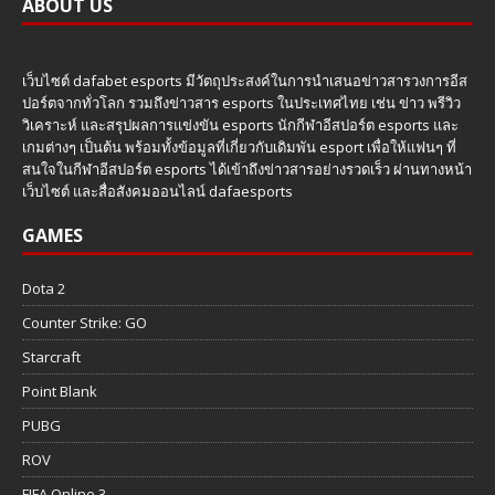
ABOUT US
เว็บไซต์ dafabet esports มีวัตถุประสงค์ในการนำเสนอข่าวสารวงการอีส
ปอร์ตจากทั่วโลก รวมถึงข่าวสาร esports ในประเทศไทย เช่น ข่าว พรีวิว
วิเคราะห์ และสรุปผลการแข่งขัน esports นักกีฬาอีสปอร์ต esports และ
เกมต่างๆ เป็นต้น พร้อมทั้งข้อมูลที่เกี่ยวกับเดิมพัน esport เพื่อให้แฟนๆ ที่
สนใจในกีฬาอีสปอร์ต esports ได้เข้าถึงข่าวสารอย่างรวดเร็ว ผ่านทางหน้า
เว็บไซต์ และสื่อสังคมออนไลน์ dafaesports
GAMES
Dota 2
Counter Strike: GO
Starcraft
Point Blank
PUBG
ROV
FIFA Online 3