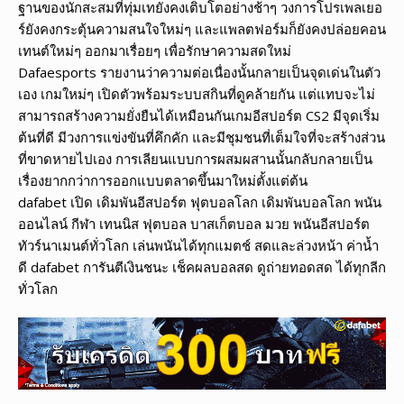
ฐานของนักสะสมที่ทุ่มเทยังคงเติบโตอย่างช้าๆ วงการโปรเพลเยอ
ร์ยังคงกระตุ้นความสนใจใหม่ๆ และแพลตฟอร์มก็ยังคงปล่อยคอน
เทนต์ใหม่ๆ ออกมาเรื่อยๆ เพื่อรักษาความสดใหม่
Dafaesports รายงานว่าความต่อเนื่องนั้นกลายเป็นจุดเด่นในตัว
เอง เกมใหม่ๆ เปิดตัวพร้อมระบบสกินที่ดูคล้ายกัน แต่แทบจะไม่
สามารถสร้างความยั่งยืนได้เหมือนกันเกมอีสปอร์ต CS2 มีจุดเริ่ม
ต้นที่ดี มีวงการแข่งขันที่คึกคัก และมีชุมชนที่เต็มใจที่จะสร้างส่วน
ที่ขาดหายไปเอง การเลียนแบบการผสมผสานนั้นกลับกลายเป็น
เรื่องยากกว่าการออกแบบตลาดขึ้นมาใหม่ตั้งแต่ต้น
dafabet เปิด เดิมพันอีสปอร์ต ฟุตบอลโลก เดิมพันบอลโลก พนัน
ออนไลน์ กีฬา เทนนิส ฟุตบอล บาสเก็ตบอล มวย พนันอีสปอร์ต
ทัวร์นาเมนต์ทั่วโลก เล่นพนันได้ทุกแมตช์ สดและล่วงหน้า ค่าน้ำ
ดี dafabet การันตีเงินชนะ เช็คผลบอลสด ดูถ่ายทอดสด ได้ทุกลีก
ทั่วโลก