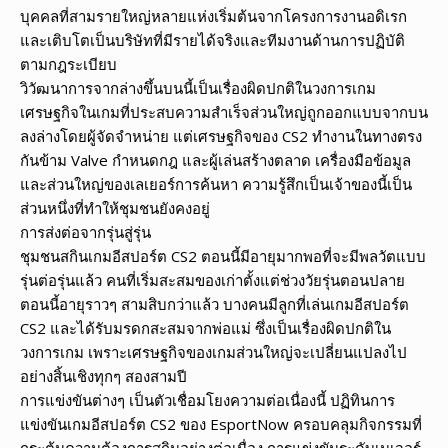
บุคคลที่สามรายใหญ่หลายแห่งเริ่มต้นจากโครงการงานอดิเรก
และเติบโตเป็นบริษัทที่มีรายได้จริงและทีมงานด้านการปฏิบัติ
ตามกฎระเบียบ
วิวัฒนาการจากล่างขึ้นบนนี้เป็นเรื่องผิดปกติในวงการเกม
เศรษฐกิจในเกมที่ประสบความสำเร็จส่วนใหญ่ถูกออกแบบจากบน
ลงล่างโดยผู้จัดจำหน่าย แต่เศรษฐกิจของ CS2 ทำงานในทางตรง
กันข้าม Valve กำหนดกฎ และผู้เล่นสร้างตลาด เครื่องมือข้อมูล
และส่วนใหญ่ของเลเยอร์การค้นหา ความรู้สึกเป็นเจ้าของนี้เป็น
ส่วนหนึ่งที่ทำให้ชุมชนยังคงอยู่
การส่งต่อจากรุ่นสู่รุ่น
ชุมชนสกินเกมอีสปอร์ต CS2 ตอนนี้มีอายุมากพอที่จะมีพลวัตแบบ
รุ่นต่อรุ่นแล้ว คนที่เริ่มสะสมของเก่าตั้งแต่ช่วงวัยรุ่นตอนปลาย
ตอนนี้อายุราวๆ สามสิบกว่าแล้ว บางคนมีลูกที่เล่นเกมอีสปอร์ต
CS2 และได้รับมรดกสะสมจากพ่อแม่ ซึ่งเป็นเรื่องผิดปกติใน
วงการเกม เพราะเศรษฐกิจของเกมส่วนใหญ่จะเปลี่ยนแปลงไป
อย่างสิ้นเชิงทุกๆ สองสามปี
การแข่งขันต่างๆ เป็นตัวเชื่อมโยงความต่อเนื่องนี้ ปฏิทินการ
แข่งขันเกมอีสปอร์ต CS2 ของ EsportNow ครอบคลุมกิจกรรมที่
กระตุ้นความต้องการสกินอย่างต่อเนื่อง การแข่งขันระดับเมเจอร์