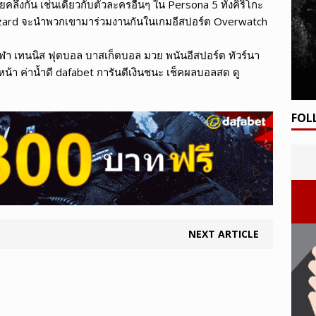
ายคลึงกัน เช่นเดียวกับตัวละครอื่นๆ ใน Persona 5 ทั้งคิริโกะ
 Blizzard จะนำพวกเขามาร่วมงานกันในเกมอีสปอร์ต Overwatch
กีฬา เทนนิส ฟุตบอล บาสเก็ตบอล มวย พนันอีสปอร์ต ทัวร์นา
หน้า ค่าน้ำดี dafabet การันตีเงินชนะ เช็คผลบอลสด ดู
FOL
NEXT ARTICLE