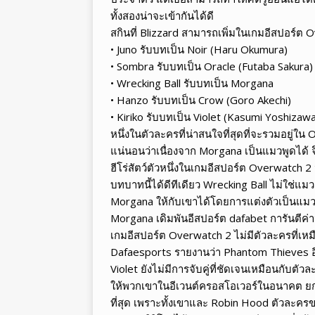
ทั้งสองน่าจะเข้ากันได้ดี
สกินที่ Blizzard สามารถเพิ่มในเกมอีสปอร์ต O
• Juno รับบทเป็น Noir (Haru Okumura)
• Sombra รับบทเป็น Oracle (Futaba Sakura)
• Wrecking Ball รับบทเป็น Morgana
• Hanzo รับบทเป็น Crow (Goro Akechi)
• Kiriko รับบทเป็น Violet (Kasumi Yoshizaw
หนึ่งในตัวละครที่น่าสนใจที่สุดที่จะรวมอยู่
แน่นอนว่าเนื่องจาก Morgana เป็นแมวพูดได้ จึงค
ฮีโร่สัตว์ตัวหนึ่งในเกมอีสปอร์ต Overwatch 2 นั
บทบาทนี้ได้ดีทีเดียว Wrecking Ball ไม่ใช่แม
Morgana ให้กับเขาได้โดยการแต่งตัวเป็นแมวต
Morgana เดิมพันอีสปอร์ต dafabet การันตีค่า
เกมอีสปอร์ต Overwatch 2 ไม่มีตัวละครที่เห
Dafaesports รายงานว่า Phantom Thieves อีก
Violet ยังไม่มีการจับคู่ที่ชัดเจนเหมือนกับตั
ให้พวกเขาในอีเวนต์ครอสโอเวอร์ในอนาคต ยกต
ที่สุด เพราะทั้งเขาและ Robin Hood ตัวละคร