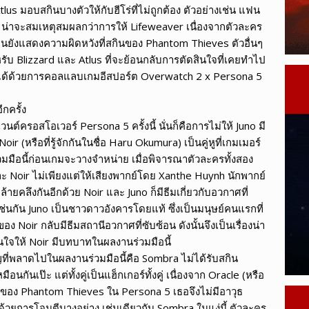
us มอบสกินบางตัวให้กับฮีโร่ที่ไม่ถูกต้อง ตัวอย่างเช่น แฟน
i น่าจะสมเหตุสมผลกว่าการให้ Lifeweaver เนื่องจากตัวละคร
้เล่นยังแสดงความผิดหวังที่สกินของ Phantom Thieves ตัวอื่นๆ
รับ Blizzard และ Atlus ที่จะย้อนกลับการตัดสินใจที่เคยทำไป
ี้ได้ด้วยการคอลแลบเกมอีสปอร์ต Overwatch 2 x Persona 5
กครั้ง
วนต์ครอสโอเวอร์ Persona 5 ครั้งนี้ นั่นก็คือการไม่ให้ Juno มี
r (หรือที่รู้จักกันในชื่อ Haru Okumura) เป็นคู่หูที่เกมเมอร์
ือนี้ก่อนเกมจะวางจำหน่าย เมื่อพิจารณาตัวละครทั้งสอง
ละ Noir ไม่เพียงแต่ให้เสียงพากย์โดย Xanthe Huynh นักพากย์
ล้ายคลึงกันอีกด้วย Noir และ Juno ก็มีธีมเกี่ยวกับอวกาศที่
ช่นกัน Juno เป็นชาวดาวอังคารโดยแท้ ซึ่งเป็นมนุษย์คนแรกที่
Noir กลับมีธีมสถานีอวกาศที่ซับซ้อน ดังนั้นจึงเป็นเรื่องน่า
ินใจให้ Noir มีบทบาทในผลงานร่วมมือนี้
ญที่พลาดไปในผลงานร่วมมือนี้คือ Sombra ไม่ได้รับสกิน
นกันเป๊ะ แต่ทั้งคู่เป็นแฮ็กเกอร์ทั้งคู่ เนื่องจาก Oracle (หรือ
นเรือของ Phantom Thieves ใน Persona 5 เธอจึงไม่มีอาวุธ
้วยการโจมตีบางอย่าง เช่นเดียวกับ Sombra ในแง่นี้ ตัวละคร