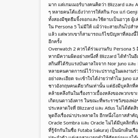
มาก แต่เกมเมอร์บางคนคิดว่า Blizzard และ Atl
ๆ หลายคนโต้แย้งว่าการให้สกิน Fox แก่ Genj
ทั้งสองมีชุดธีมจิ้งจอกและใช้ดาบเป็นอาวุธ ผู
ใน Persona 5 ไม่มีให้ แม้ว่าจะสายเกินไปสำห
แล้ว แต่พวกเขาก็สามารถแก้ไขปัญหาที่สองน
อีกครั้ง
Overwatch 2 ควรได้ร่วมงานกับ Persona 5 อี
หากมีความผิดอย่างหนึ่งที่ Blizzard ได้ทำในอีเ
สกินที่ได้รับแรงบันดาลใจจาก Noir Juno และ Noi
หลายคนคาดการณ์ไว้ว่าจะปรากฏในผลงานร่วมม
อย่างละเอียด จะเข้าใจได้ง่ายว่าทำไม Juno แ
ชาวอังกฤษคนเดียวกันเท่านั้น แต่ยังมีบุคลิกที่ค
คล้ายคลึงกันในเรื่องราวเบื้องหลังของพวกเขาเ
เกิดบนดาวอังคาร ในขณะที่พระราชวังของพ่อของ 
ประหลาดใจที่ Blizzard และ Atlus ไม่ได้ตัดส
พูดถึงเรื่องน่าประหลาดใจ อีกหนึ่งโอกาสสำคั
Oracle Sombra และ Oracle ไม่ได้มีบุคลิกที่เหมือ
ที่รู้จักกันในชื่อ Futaba Sakura) เป็นนักเดิ
ประจำตัว แต่เธอสามารถทำให้ศัตรูอ่อนแอได้ด