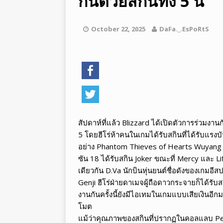
กันด้วยสกินทั้ง 5 นี้
[ สิงหาคม 05, 2026 ]
อีสปอร์ต Le
LEGENDS
October 22, 2025
DaFa._.EsPoRtS
[ สิงหาคม 05, 2026 ]
ทำไมอีสปอร์
สัปดาห์ที่แล้ว Blizzard ได้เปิดตัวการร่วมง
5 โดยฮีโร่ห้าคนในเกมได้รับสกินที่ได้รับแ
อย่าง Phantom Thieves of Hearts Wuyang ฮีโร
ซัน 18 ได้รับสกิน Joker ขณะที่ Mercy และ
เดียวกัน D.Va นักบินหุ่นยนต์ชื่อดังของเกมอ
Genji ฮีโร่ฝ่ายดาเมจผู้ถือดาวกระจายก็ได้รับส
งานกันครั้งนี้ยังมีไอเทมในเกมแบบเสียเงินอีก
โมต
แม้ว่าคุณภาพของสกินที่ปรากฏในคอลแลบ Pe