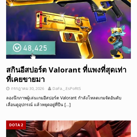
สกินอีสปอร์ต Valorant ที่แพงที่สุดเท่า
ที่เคยขายมา
กรกฎาคม 30, 2026
DaFa._.EsPoRtS
ลองนึกภาพผู้เล่นเกมอีสปอร์ต Valorant กำลังโหลดเกมจัดอันดับ
เลื่อนดูอุปกรณ์ แล้วหยุดอยู่ที่ปืน
[…]
DOTA 2