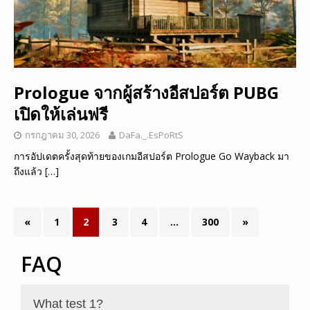
Prologue จากผู้สร้างอีสปอร์ต PUBG
เปิดให้เล่นฟรี
กรกฎาคม 30, 2026
DaFa._.EsPoRtS
การอัปเดตครั้งสุดท้ายของเกมอีสปอร์ต Prologue Go Wayback มา
ถึงแล้ว
[…]
«
1
2
3
4
…
300
»
FAQ
What test 1?