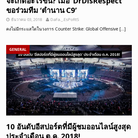
จะเกิดอะไรขึ้น? เมื่อ ‘DrDisRespect’
ขอร่วมทีม ‘ตำนาน C9’
ธันวาคม 03, 2018
DaFa._.EsPoRtS
คงไม่มีกระแสใดในวงการ Counter Strike: Global Offensive
[…]
GENERAL
10 อันดับอีสปอร์ตที่มีผู้ชมออนไลน์สูงสุด
ประจำเดือน ต.ค. 2018!