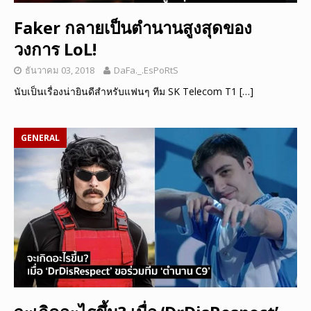
Faker กลายเป็นตำนานสูงสุดของ
วงการ LoL!
ธันวาคม 03, 2018
DaFa._.EsPoRtS
นับเป็นเรื่องน่ายินดีสำหรับแฟนๆ ทีม SK Telecom T1
[…]
GENERAL