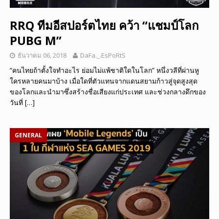
RRQ ทีมอีสปอร์ตไทย คว้า “แชมป์โลก
PUBG M”
ธันวาคม 06, 2018
DaFa._.EsPoRtS
“คนไทยถ้าตั้งใจทำอะไร ย่อมไม่แพ้ชาติใดในโลก” หนึ่งวลีที่ผ่านหู
ใครหลายคนมาบ้าง เมื่อใดที่ตัวแทนจากแดนสยามก้าวสู่จุดสูงสุด
ของโลกและนำมาซึ่งสร้างชื่อเสียงแก่ประเทศ และช่วงกลางดึกของ
วันที่
[…]
GENERAL