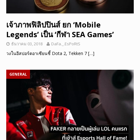
เจ้าภาพฟิลิปปินส์ ยก ‘Mobile
Legends’ เป็น ‘กีฬา SEA Games’
ธันวาคม 03, 2018
DaFa._.EsPoRtS
วงในอีสปอร์ตอาเซียนชี้ Dota 2, Tekken 7
[…]
GENERAL