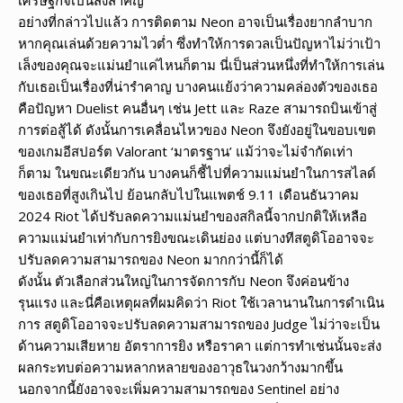
อย่างที่กล่าวไปแล้ว การติดตาม Neon อาจเป็นเรื่องยากลำบาก
หากคุณเล่นด้วยความไวต่ำ ซึ่งทำให้การดวลเป็นปัญหาไม่ว่าเป้า
เล็งของคุณจะแม่นยำแค่ไหนก็ตาม นี่เป็นส่วนหนึ่งที่ทำให้การเล่น
กับเธอเป็นเรื่องที่น่ารำคาญ บางคนแย้งว่าความคล่องตัวของเธอ
คือปัญหา Duelist คนอื่นๆ เช่น Jett และ Raze สามารถบินเข้าสู่
การต่อสู้ได้ ดังนั้นการเคลื่อนไหวของ Neon จึงยังอยู่ในขอบเขต
ของเกมอีสปอร์ต Valorant ‘มาตรฐาน’ แม้ว่าจะไม่จำกัดเท่า
ก็ตาม ในขณะเดียวกัน บางคนก็ชี้ไปที่ความแม่นยำในการสไลด์
ของเธอที่สูงเกินไป ย้อนกลับไปในแพตช์ 9.11 เดือนธันวาคม
2024 Riot ได้ปรับลดความแม่นยำของสกิลนี้จากปกติให้เหลือ
ความแม่นยำเท่ากับการยิงขณะเดินย่อง แต่บางทีสตูดิโออาจจะ
ปรับลดความสามารถของ Neon มากกว่านี้ก็ได้
ดังนั้น ตัวเลือกส่วนใหญ่ในการจัดการกับ Neon จึงค่อนข้าง
รุนแรง และนี่คือเหตุผลที่ผมคิดว่า Riot ใช้เวลานานในการดำเนิน
การ สตูดิโออาจจะปรับลดความสามารถของ Judge ไม่ว่าจะเป็น
ด้านความเสียหาย อัตราการยิง หรือราคา แต่การทำเช่นนั้นจะส่ง
ผลกระทบต่อความหลากหลายของอาวุธในวงกว้างมากขึ้น
นอกจากนี้ยังอาจจะเพิ่มความสามารถของ Sentinel อย่าง