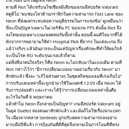
ตามที่ Riot ได้แชร์บนโซเชียลมีเดียของเกมอีสปอร์ต Valorant
สตูดิโอ “พบช่องโหว่ด้านกราฟิกในความสามารถ Fast Lane ของ
Neon ที่ส่งผลกระทบต่อความยุติธรรมในการแข่งขัน” ดูเหมือนว่า
นี่จะเป็นปัญหาเฉพาะในเวอร์ชั่น PC ของเกม FPS ดังนั้น Riot จึง
ลงโทษเธอเฉพาะบนแพลตฟอร์มนี้เท่านั้น ตอนนี้ ผมดีใจมากที่ได้
พักจากการพยายามใช้ท่า Hospital Flick ที่ยากๆ ในแต่ละเกม ถึง
แม้ว่าจริงๆ แล้วมันอาจจะเป็นแค่ปัญหาเรื่องทักษะที่ทำให้ผมใกล้
จะเป็นโรค RSI ระดับรุนแรงแล้วก็ตาม
แต่สิ่งที่น่าสนใจจริงๆ ก็คือ Neon จะไม่กลับมาในแบบเดิม ตามที่
Riot กล่าวไว้ว่า “มีการเปลี่ยนแปลงบางอย่างเกี่ยวกับ Neon” มา
สักพักแล้ว ซึ่งจะ “แก้ไขส่วนต่างๆ ในชุดสกิลของเธอที่เก่งเกินไป”
การปรับแต่งเหล่านี้จะถูกนำมาใช้ในแพตช์ 12.09 เมื่อ Neon ได้
รับการปล่อยตัว และเราจะได้รู้ว่าการเปลี่ยนแปลงเหล่านั้นคือ
อะไรในวันที่ 8 พฤษภาคม
แล้วทำไม Neon ถึงกลายเป็นปัญหา? เกมอีสปอร์ต Valorant อยู่
ในยุค Duelist สองคนมาสักพักแล้ว และนั่นก็ไม่ใช่เรื่องน่าแปลก
ใจ เนื่องจากคลาส Sentinels ถูกปรับลดความสามารถลงอย่าง
มากเมื่อปีที่แล้ว การป้องกันที่ดีที่สุดจึงกลายเป็นการโจมตีที่ทรง