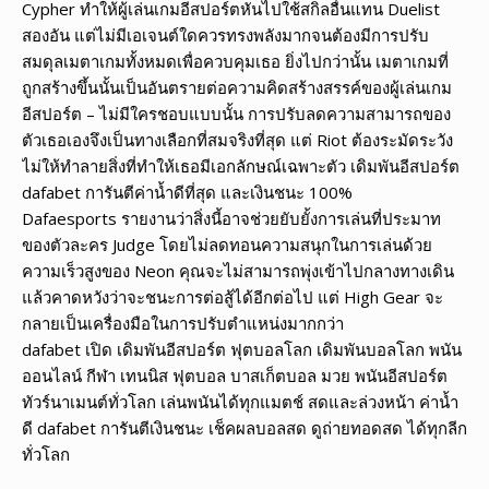
Cypher ทำให้ผู้เล่นเกมอีสปอร์ตหันไปใช้สกิลอื่นแทน Duelist
สองอัน แต่ไม่มีเอเจนต์ใดควรทรงพลังมากจนต้องมีการปรับ
สมดุลเมตาเกมทั้งหมดเพื่อควบคุมเธอ ยิ่งไปกว่านั้น เมตาเกมที่
ถูกสร้างขึ้นนั้นเป็นอันตรายต่อความคิดสร้างสรรค์ของผู้เล่นเกม
อีสปอร์ต – ไม่มีใครชอบแบบนั้น การปรับลดความสามารถของ
ตัวเธอเองจึงเป็นทางเลือกที่สมจริงที่สุด แต่ Riot ต้องระมัดระวัง
ไม่ให้ทำลายสิ่งที่ทำให้เธอมีเอกลักษณ์เฉพาะตัว เดิมพันอีสปอร์ต
dafabet การันตีค่าน้ำดีที่สุด และเงินชนะ 100%
Dafaesports รายงานว่าสิ่งนี้อาจช่วยยับยั้งการเล่นที่ประมาท
ของตัวละคร Judge โดยไม่ลดทอนความสนุกในการเล่นด้วย
ความเร็วสูงของ Neon คุณจะไม่สามารถพุ่งเข้าไปกลางทางเดิน
แล้วคาดหวังว่าจะชนะการต่อสู้ได้อีกต่อไป แต่ High Gear จะ
กลายเป็นเครื่องมือในการปรับตำแหน่งมากกว่า
dafabet เปิด เดิมพันอีสปอร์ต ฟุตบอลโลก เดิมพันบอลโลก พนัน
ออนไลน์ กีฬา เทนนิส ฟุตบอล บาสเก็ตบอล มวย พนันอีสปอร์ต
ทัวร์นาเมนต์ทั่วโลก เล่นพนันได้ทุกแมตช์ สดและล่วงหน้า ค่าน้ำ
ดี dafabet การันตีเงินชนะ เช็คผลบอลสด ดูถ่ายทอดสด ได้ทุกลีก
ทั่วโลก