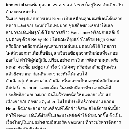
Immortal ตามข้อมูลจาก vstats แต่ Neon ก็อยู่ในระดับเดียวกับ
ตัวละครเหล่านั้น
ในแง่ของรูปแบบการเล่น Neon เป็นเหมือนลูกผสมที่เล่นได้หลาก
หลาย และเธอประหยัดไอเทมมาก ชุดสกิลของเธอทำให้เธอ
สามารถเล่นเชิงรุกได้ โดยการสร้าง Fast Lane พร้อมกับเคลียร์
มุมต่างๆ ด้วย Relay Bolt ในขณะที่ซูมเข้าไปด้วย High Gear
หรืออีกทางเลือกหนึ่ง คุณสามารถเล่นแบบตอบโต้ได้ โดยการ
โผล่หัวออกมาเพื่อเก็บข้อมูล หรือรอข้อมูลจากทีมก่อนที่จะถอย
ออกไป ทำให้คู่ต่อสู้เสียเปรียบอย่างมากในการติดตามคุณ หรือ
คุณอาจจะซื้อ Judge แล้ววิ่งเข้าใส่ศัตรู หรือซ่อนตัวอยู่ในควัน
แล้วยิงพวกเขาก่อนที่พวกเขาจะทันได้ตอบโต้
ตัวเลือกสุดท้ายจากสามตัวเลือกนั้นกลายเป็นกลยุทธ์หลักในเกม
อีสปอร์ต Valorant และแม้แต่ในระดับมืออาชีพ และมันก็มี
ประสิทธิภาพอย่างมาก มันไม่ใช่เทคนิคใหม่แต่อย่างใด แต่
เนื่องจากกับดักของ Cypher ไม่ได้มีประสิทธิภาพเท่าแต่ก่อน
Neon จึงมักจะสามารถเคลื่อนที่ได้อย่างอิสระ สไตล์การเล่นนี้ยัง
ทำให้ Neon เล่นได้ง่ายขึ้นและประหยัดค่าใช้จ่ายมากขึ้น ซึ่งเป็น
เรื่องใหญ่ในเกมอย่างเกมอีสปอร์ต Valorant ที่การบริหารจัดการ
เศรษฐกิจเป็นสิ่งสำคัญ