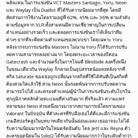
พลังแทน ในการแข่งขัน VCT Masters Santiago, Yoru, Neon
และ Waylay เป็น Duelist ที่ได้รับความนิยมมากที่สุด โดยมี
สัดส่วนการใช้งานโดยรวมอยู่ที่ 62%, 45% และ 36% ตามลำดับ
ตามข้อมูลจาก VLR ทั้งสามคนมีความเชี่ยวชาญในการเปลี่ยน
ตำแหน่งอย่างรวดเร็ว และตลอดการแข่งขันเราได้เห็นว่าทีม
ต่างๆ ยากที่จะติดตามตำแหน่งของพวกเขา โดยเฉพาะ Yoru
หลังจากจบการแข่งขัน Masters ไม่นาน Yoru ก็ได้รับการปรับ
ลดความสามารถลงอย่างมาก โดยลดระยะเวลาของบีคอน
Gatecrash และจำนวนครั้งในการโจมตี Blindside ลงครึ่งหนึ่ง
ในขณะเดียวกัน Waylay ก็กลายเป็นอุปสรรคน้อยลงหลังจากที่
สกิล Saturate ของเธอถูกเปลี่ยนจากสกิลที่ใช้ได้ทันทีเป็นสกิลที่
ต้องสวมใส่แล้วใช้ ส่วน Neon นั้นรอดพ้นจากการปรับลดความ
สามารถไปได้ และครองตำแหน่งผู้นำในการแข่งขันระดับโปรใน
ทุกภูมิภาคหลักด้วยคะแนนที่ห่างกันมาก ที่จริงแล้ว ความแพร่
หลายของ Neon ส่วนหนึ่งอาจมาจากสถานการณ์โดยรวมของ
Valorant ในปัจจุบัน ที่ตัวละครที่รับมือเธอได้ดีและมีการแข่งขัน
เกมอีสปอร์ตสูงในบทบาทเดียวกันนั้นอ่อนแอลง เธออาจจะไม่ได้
รับความนิยมมากนักในโหมดจัดอันดับ โดย Jett และ Reyna ตัว
ละครยอดนิยมใน SoloQ ได้รับความนิยมมากกว่าในระดับต่ำกว่า